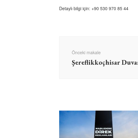
Detaylı bilgi için:
+90 530 970 85 44
Yazı
dolaşımı
Önceki makale
Şereflikkoçhisar Duv