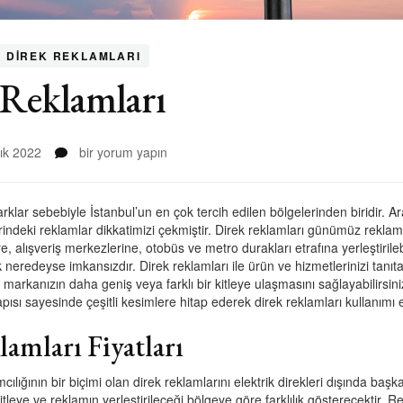
L DIREK REKLAMLARI
 Reklamları
Esenyurt
lık 2022
bir yorum yapın
Direk
Reklamları
için
parklar sebebiyle İstanbul’un en çok tercih edilen bölgelerinden biridir.
rindeki reklamlar dikkatimizi çekmiştir. Direk reklamları günümüz reklamc
e, alışveriş merkezlerine, otobüs ve metro durakları etrafına yerleştirileb
eredeyse imkansızdır. Direk reklamları ile ürün ve hizmetlerinizi tanıtabi
a markanızın daha geniş veya farklı bir kitleye ulaşmasını sağlayabilirsin
ı sayesinde çeşitli kesimlere hitap ederek direk reklamları kullanımı efek
amları Fiyatları
ılığının bir biçimi olan direk reklamlarını elektrik direkleri dışında başka
tleye ve reklamın yerleştirileceği bölgeye göre farklılık gösterecektir. Re