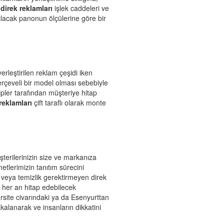
direk reklamları
işlek caddeleri ve
anılacak panonun ölçülerine göre bir
rleştirilen reklam çeşidi iken
erçeveli bir model olması sebebiyle
ipler tarafından müşteriye hitap
reklamları
çift taraflı olarak monte
şterilerinizin size ve markanıza
etlerimizin tanıtım sürecini
m veya temizlik gerektirmeyen direk
 her an hitap edebilecek
rsite civarındaki ya da Esenyurttan
akalanarak ve insanların dikkatini