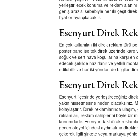
yerleştirilecek konuma ve reklam alanını 
geniş arazisi sebebiyle her iki çeşit direk
fiyat ortaya çıkacaktır.
Esenyurt Direk Rekl
En çok kullanılan iki direk reklam türü p
poster pano ise tek direk üzerinde kare 
soğuk ve sert hava koşullarına karşı en d
edecek şekilde hazırlanır ve yetkili montaj
edilebilir ve her iki yönden de bilgilendirm
Esenyurt Direk Rekl
Esenyurt ilçesinde yerleştireceğiniz dire
yakın hissetmesine neden olacaksınız. Müş
kolaylaştırır. Direk reklamlarında ulaşım
reklamları, reklam sahiplerini böyle bir 
konumdadır. Esenyurtdaki direk reklamlar
geçen otoyol içindeki aydınlatma direkleri
çekerek ilgili şirkete veya markaya yönl