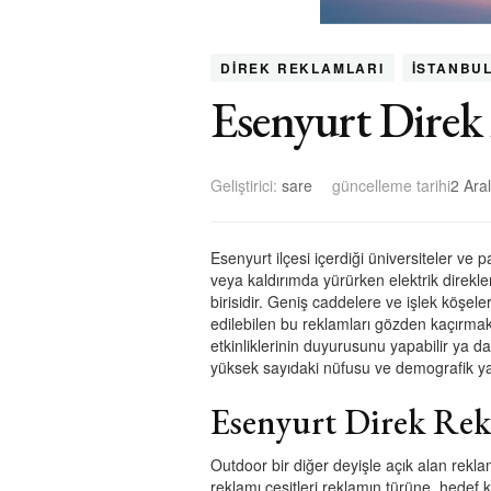
DIREK REKLAMLARI
İSTANBU
Esenyurt Direk
Geliştirici:
sare
güncelleme tarihi
2 Ara
Esenyurt ilçesi içerdiği üniversiteler ve 
veya kaldırımda yürürken elektrik direkle
birisidir. Geniş caddelere ve işlek köşeler
edilebilen bu reklamları gözden kaçırmak n
etkinliklerinin duyurusunu yapabilir ya d
yüksek sayıdaki nüfusu ve demografik yapıs
Esenyurt Direk Rekl
Outdoor bir diğer deyişle açık alan reklamc
reklamı çeşitleri reklamın türüne, hedef ki