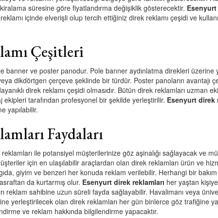
kiralama süresine göre fiyatlandırma değişiklik gösterecektir.
Esenyurt 
 reklamı içinde elverişli olup tercih ettiğiniz direk reklamı çeşidi ve kull
amı Çeşitleri
ole banner ve poster panodur. Pole banner aydınlatma direkleri üzerine ye
veya dikdörtgen çerçeve şeklinde bir türdür. Poster panoların avantajı ç
ayanıklı direk reklamı çeşidi olmasıdır. Bütün direk reklamları uzman ek
 ekipleri tarafından profesyonel bir şekilde yerleştirilir.
Esenyurt direk 
e yapılabilir.
amları Faydaları
k reklamları ile potansiyel müşterilerinize göz aşinalığı sağlayacak ve mü
teriler için en ulaşılabilir araçlardan olan direk reklamları ürün ve hizm
, gıda, giyim ve benzeri her konuda reklam verilebilir. Herhangi bir bakı
masraftan da kurtarmış olur.
Esenyurt direk reklamları
her yaştan kişiye
ı reklam sahibine uzun süreli fayda sağlayabilir. Havalimanı veya ünive
ne yerleştirilecek olan direk reklamları her gün binlerce göz trafiğine y
endirme ve reklam hakkında bilgilendirme yapacaktır.