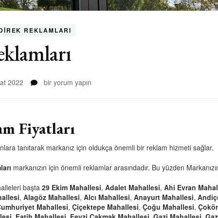
DIREK REKLAMLARI
eklamları
Sincan
at 2022
bir yorum yapın
Direk
Reklamları
için
m Fiyatları
lara tanıtarak markanız için oldukça önemli bir reklam hizmeti sağlar.
ları
markanızın için önemli reklamlar arasındadır. Bu yüzden Markanızı
alleleri başta
29 Ekim Mahallesi
,
Adalet Mahallesi
,
Ahi Evran Mahal
allesi
,
Alagöz Mahallesi
,
Alcı Mahallesi
,
Anayurt Mahallesi
,
Andiç
umhuriyet Mahallesi
,
Çiçektepe Mahallesi
,
Çoğu Mahallesi
,
Çokör
lesi
,
Fatih Mahallesi
,
Fevzi Çakmak Mahallesi
,
Gazi Mahallesi
,
Gaz