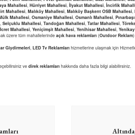
kaya Mahallesi
,
Hürriyet Mahallesi
,
İlyakut Mahallesi
,
İncirlik Mahall
irt Mahallesi
,
Malıköy Mahallesi
,
Malıköy Başkent OSB Mahallesi
,
Mülk Mahallesi
,
Osmaniye Mahallesi
,
Osmanlı Mahallesi
,
Pınarbaşı
,
Selçuklu Mahallesi
,
Tandoğan Mahallesi
,
Tatlar Mahallesi
,
Töreke
Ücret Mahallesi
,
Yeniçimşit Mahallesi
,
Yenihisar Mahallesi
,
Yenikay
mak üzere tüm mahallelerinde
açık hava reklamları
(
Outdoor Reklam
)
ar Giydirmeleri
,
LED Tv Reklamları
hizmetlerine ulaşmak için
Hizmetl
eçebilirsiniz ve
direk reklamları
hakkında daha fazla bilgi alabilirsiniz.
amları
Altında