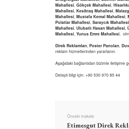
Mahallesi
,
Gökçek Mahallesi
,
Hisarlı
Mahallesi
,
Kesiktaş Mahallesi
,
Malazg
Mahallesi
,
Mustafa Kemal Mahallesi
,
Polatlar Mahallesi
,
Saraycık Mahallesi
Mahallesi
,
Ulubatlı Hasan Mahallesi
,
Mahallesi
,
Yunus Emre Mahallesi
, ol
Direk Reklamları
,
Poster Panoları
,
Duv
reklam hizmetlerinden yararlanın.
Aşağıdaki bağlantıdan bizimle iletişime g
Detaylı bilgi için:
+90 530 970 85 44
Yazı
dolaşımı
Önceki makale
Etimesgut Direk Rekl