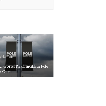
eklamları
İçi Görsel Reklamcılıkta Pole
r Gücü