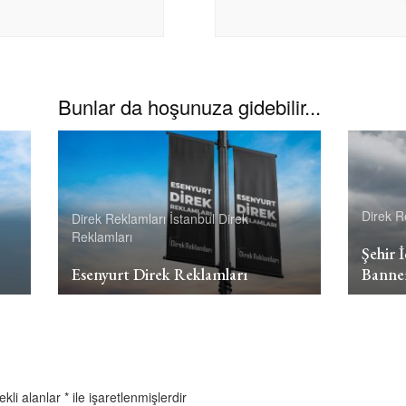
Bunlar da hoşunuza gidebilir...
Direk R
Direk Reklamları
İstanbul Direk
Reklamları
Şehir 
Esenyurt Direk Reklamları
Banne
ekli alanlar
*
ile işaretlenmişlerdir