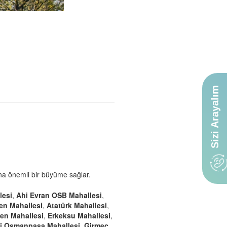
Sizi Arayalım
na önemli bir büyüme sağlar.
lesi
,
Ahi Evran OSB Mahallesi
,
en Mahallesi
,
Atatürk Mahallesi
,
en Mahallesi
,
Erkeksu Mahallesi
,
i Osmanpaşa Mahallesi
,
Girmeç