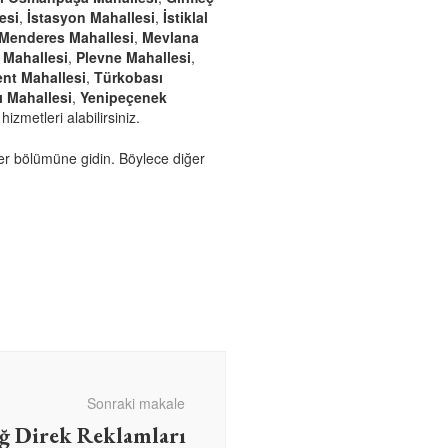
esi
,
İstasyon Mahallesi
,
İstiklal
Menderes Mahallesi
,
Mevlana
 Mahallesi
,
Plevne Mahallesi
,
nt Mahallesi
,
Türkobası
ı Mahallesi
,
Yenipeçenek
 hizmetleri alabilirsiniz.
er
bölümüne gidin. Böylece diğer
Sonraki makale
ğ Direk Reklamları