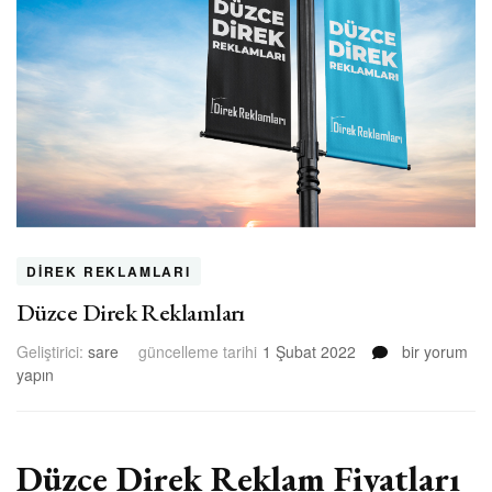
DIREK REKLAMLARI
Düzce Direk Reklamları
Düzce
Geliştirici:
sare
güncelleme tarihi
1 Şubat 2022
bir yorum
Direk
yapın
Reklamları
için
Düzce Direk Reklam Fiyatları