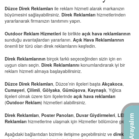
Düzce Direk Reklamları
ile reklam hizmeti alarak markanızın
büyümesini sağlayabilirsiniz.
Direk Reklamları
hizmetlerinden
yararlanarak firmanızın tanıtımını yapın.
Outdoor Reklam Hizmetleri
ile birlikte
açık hava reklamlarının
sunduğu avantajlardan yararlanın.
Açık Hava Reklamlarının
önemli bir türü olan direk reklamlarını keşfedin.
Direk Reklamlarının
birçok farklı seçeceğinden sizin için en
uygun olanı seçin.
Direk Reklamlarını
konumlandırarak iyi bir
reklam hizmeti almaya başlayabilirsiniz.
Düzce Direk Reklamları
, Düzce’nin ilçeleri başta
Akçakoca
,
Cumayeri
,
Çilimli
,
Gölyaka
,
Gümüşova
,
Kaynaşlı
, Yığlıca
ilçeleri olmak üzere tüm ilçelerinde
açık hava reklamları
(
Outdoor Reklam
) hizmetleri alabilirsiniz.
Direk Reklamları
,
Poster Panoları
,
Duvar Giydirmeleri
,
LED Tv
Sizi Arayalım
Reklamları
hizmetlerine ulaşmak için
Hizmetler
bölümüne gidin.
Aşağıdaki bağlantıdan bizimle iletişime geçebilirsiniz ve
direk