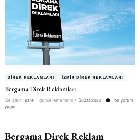
DIREK REKLAMLARI
İZMIR DIREK REKLAMLARI
Bergama Direk Reklamları
Bergama
Geliştirici:
sare
güncelleme tarihi
1 Şubat 2022
bir yorum
Direk
yapın
Reklamları
için
Bergama Direk Reklam