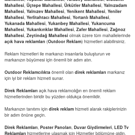
Mahallesi
,
Üçtepe Mahallesi
,
Ürkütler Mahallesi
,
Yalnızadam
Mahallesi
,
Yalnızev Mahallesi
,
Yenikent Mahallesi
,
Yeniler
Mahallesi
,
Yerlitahtacı Mahallesi
,
Yortanlı Mahallesi
,
Yukarıada Mahallesi
,
Yukarıbey Mahallesi
,
Yukarıcuma
Mahallesi
,
Yukarıkırıklar Mahallesi
,
Zafer Mahallesi
,
Zağnoz
Mahallesi
,
Zeytindağ Mahallesi
olmak üzere tüm mahallelerinde
açık hava reklamları
(
Outdoor Reklam
) hizmetleri alabilirsiniz.
Reklam hizmetleri ile markanızı insanlarla buluşturun ve
markanızın büyümesi için önemli bir adım atın.
Outdoor Reklamcılıkta
önemli olan
direk reklamları
markanız
için iyi bir reklam hizmeti sunar.
Direk Reklamları
açık hava reklamcılığın en önemli reklam
hizmetlerinden biridir bu yüzden oldukça önemlidir.
Markanızın tanıtımı için
direk reklam
hizmeti alarak rakiplerinizin
bir adım önüne geçin.
Direk Reklamları
,
Poster Panoları
,
Duvar Giydirmeleri
,
LED Tv
Reklamları
hizmetlerine ulaşmak için
Hizmetler
bölümüne gidin.