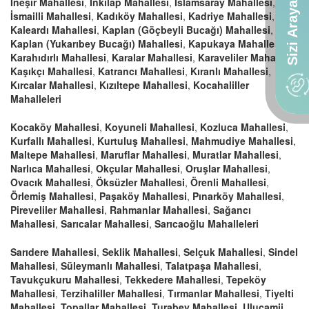
Sizi Arayalım
İneşir Mahallesi
,
İnkılap Mahallesi
,
İslamsaray Mahallesi
,
İsmailli Mahallesi
,
Kadıköy Mahallesi
,
Kadriye Mahallesi
,
Kaleardı Mahallesi
,
Kaplan (Göçbeyli Bucağı) Mahallesi
,
Kaplan (Yukarıbey Bucağı) Mahallesi
,
Kapukaya Mahallesi
,
Karahıdırlı Mahallesi
,
Karalar Mahallesi
,
Karaveliler Mahallesi
,
Kaşıkçı Mahallesi
,
Katrancı Mahallesi
,
Kıranlı Mahallesi
,
Kırcalar Mahallesi
,
Kızıltepe Mahallesi
,
Kocahaliller
Mahalleleri
Kocaköy Mahallesi
,
Koyuneli Mahallesi
,
Kozluca Mahallesi
,
Kurfallı Mahallesi
,
Kurtuluş Mahallesi
,
Mahmudiye Mahallesi
,
Maltepe Mahallesi
,
Maruflar Mahallesi
,
Muratlar Mahallesi
,
Narlıca Mahallesi
,
Okçular Mahallesi
,
Oruşlar Mahallesi
,
Ovacık Mahallesi
,
Öksüzler Mahallesi
,
Örenli Mahallesi
,
Örlemiş Mahallesi
,
Paşaköy Mahallesi
,
Pınarköy Mahallesi
,
Pireveliler Mahallesi
,
Rahmanlar Mahallesi
,
Sağancı
Mahallesi
,
Sarıcalar Mahallesi
,
Sarıcaoğlu Mahalleleri
Sarıdere Mahallesi
,
Seklik Mahallesi
,
Selçuk Mahallesi
,
Sindel
Mahallesi
,
Süleymanlı Mahallesi
,
Talatpaşa Mahallesi
,
Tavukçukuru Mahallesi
,
Tekkedere Mahallesi
,
Tepeköy
Mahallesi
,
Terzihaliller Mahallesi
,
Tırmanlar Mahallesi
,
Tiyelti
Mahallesi
,
Topallar Mahallesi
,
Turabey Mahallesi
,
Ulucamii