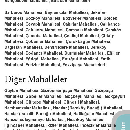
Bahçelievler Mahallesi
,
Balaban Mahalleleri
Barbaros Mahallesi
,
Bayramcılar Mahallesi
,
Bekirler
Mahallesi
,
Bozköy Mahallesi
,
Bozyerler Mahallesi
,
Bölcek
Mahallesi
,
Cevaplı Mahallesi
,
Çakırlar Mahallesi
,
Çalıbahçe
Mahallesi
,
Çaltıkoru Mahallesi
,
Çamavlu Mahallesi
,
Çamköy
Mahallesi
,
Çamoba Mahallesi
,
Çeltikçi Mahallesi
,
Çitköy
Mahallesi
,
Çobanlar Mahallesi
,
Çürükbağlar Mahallesi
,
Dağıstan Mahallesi
,
Demircidere Mahallesi
,
Dereköy
Mahallesi
,
Doğancı Mahallesi
,
Durmuşlar Mahallesi
,
Eğiller
Mahallesi
,
Eğrigöl Mahallesi
,
Ertuğrul Mahallesi
,
Fatih
Mahallesi
,
Ferizler Mahallesi
,
Fevzipaşa Mahalleleri
Diğer Mahalleler
Gaylan Mahallesi
,
Gaziosmanpaşa Mahallesi
,
Gazipaşa
Mahallesi
,
Göbeller Mahallesi
,
Göçbeyli Mahallesi
,
Gökçeyurt
Mahallesi
,
Gültepe Mahallesi
,
Güneşli Mahallesi
,
Hacıhamzalar Mahallesi
,
Hacılar (Dereköy Bucağı) Mahallesi
,
Hacılar (İsmailli Bucağı) Mahallesi
,
Halilağalar Mahallesi
,
Hamzalısüleymaniye Mahallesi
,
Hisarköy Mahallesi
,
Ilgıncaber Mahallesi
,
İkizler Mahallesi
,
İncecikler Mahallesi
,