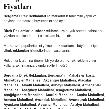
Fiyatları
Bergama Direk Reklamları
ile markanızın tanıtımını yapın ve
böylece markanızın büyümesini sağlayın.
Direk Reklamları
outdoor reklamcıkta
büyük öneme sahiptir bu
yüzden oldukça önemli bir reklam hizmetidir.
Markanızın popülaritesini yükselterek markanızı büyütmek için
direk reklamları
hizmetlerinden yararlanın.
Reklamcılık alanına önemli bir yerde olan
direk reklamlarını
kullanarak firmanıza olumlu etkilerini görün.
Bergama Direk Reklamları
, Bergama’nın Mahalleleri başta
Ahmetbeyler Mahallesi
,
Akçenger Mahallesi
,
Alacalar
Mahallesi
,
Alhatlı Mahallesi
,
Alibeyli Mahallesi
,
Armağanlar
Mahallesi
,
Aşağıbey Mahallesi
,
Aşağıcuma Mahallesi
,
Aşağılgındere Mahallesi
,
Atatürk Mahallesi
,
Atçılar Mahallesi
,
Atmaca Mahallesi
,
Avunduk Mahallesi
,
Avunduruk Mahallesi
,
Ayaskent Mahallesi
,
Ayvatlar Mahallesi
,
Aziziye Mahallesi
,