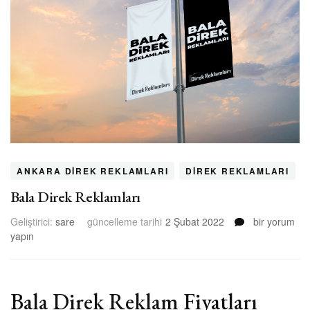
ANKARA DIREK REKLAMLARI
DIREK REKLAMLARI
Bala Direk Reklamları
Bala
Geliştirici:
sare
güncelleme tarihi
2 Şubat 2022
bir yorum
Direk
yapın
Reklamları
için
Bala Direk Reklam Fiyatları