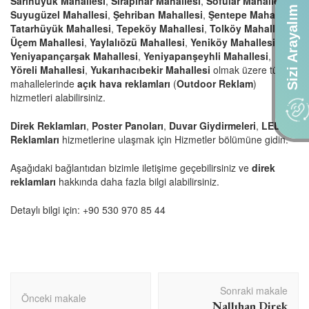
Sarıhüyük Mahallesi
,
Sırapınar Mahallesi
,
Sofular Mahallesi
,
Sizi Arayalım
Suyugüzel Mahallesi
,
Şehriban Mahallesi
,
Şentepe Mahallesi
,
Tatarhüyük Mahallesi
,
Tepeköy Mahallesi
,
Tolköy Mahallesi
,
Üçem Mahallesi
,
Yaylalıözü Mahallesi
,
Yeniköy Mahallesi
,
Yeniyapançarşak Mahallesi
,
Yeniyapanşeyhli Mahallesi
,
Yöreli Mahallesi
,
Yukarıhacıbekir Mahallesi
olmak üzere tüm
mahallelerinde
açık hava reklamları
(
Outdoor Reklam
)
hizmetleri alabilirsiniz.
Direk Reklamları
,
Poster Panoları
,
Duvar Giydirmeleri
,
LED Tv
Reklamları
hizmetlerine ulaşmak için
Hizmetler
bölümüne gidin.
Aşağıdaki bağlantıdan bizimle iletişime geçebilirsiniz ve
direk
reklamları
hakkında daha fazla bilgi alabilirsiniz.
Detaylı bilgi için:
+90 530 970 85 44
Yazı
Sonraki makale
dolaşımı
Önceki makale
Nallıhan Direk