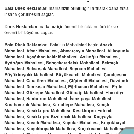
Bala Direk Reklamları
markanızın bilinirliliğini artırarak daha fazla
insana görülmesini sağlar.
Direk Reklamları
markanız için önemli bir reklam türüdür ve
önemli bir büyüme sağlar.
Bala Direk Reklamları
, Bala’nın Mahalleleri başta
Abazlı
Mahallesi
,
Afşar Mahallesi
,
Ahmetçayırı Mahallesi
,
Akkoyunlu
Mahallesi
,
Aşağıhacıbekir Mahallesi
,
Aşıkoğlu Mahallesi
,
Aydoğan Mahallesi
,
Bahçekaradalak Mahallesi
,
Bektaşlı
Mahallesi
,
Belçarşak Mahallesi
,
Beynam Mahallesi
,
Büyükboyalık Mahallesi
,
Büyükcamili Mahallesi
,
Çatalçeşme
Mahallesi
,
Çatalören Mahallesi
,
Çiğdemli Mahallesi
,
Davdanlı
Mahallesi
,
Derekışla Mahallesi
,
Eğribasan Mahallesi
,
Ergin
Mahallesi
,
Göztepe Mahallesi
,
Gülbağı Mahallesi
,
Hamidiye
Mahallesi
,
Hanburun Mahallesi
,
İsmetpaşa Mahallesi
,
Karahamzalı Mahallesi
,
Kartaltepe Mahallesi
,
Kerişli
Mahallesi
,
Kesikköprü Mahallesi
,
Kesikköprü Erdemli
Mahallesi
,
Kesikköprü Kızılırmak Mahallesi
,
Koçyayla
Mahallesi
,
Köseli Mahallesi
,
Kuyular Mahallesi
,
Küçükbayat
Mahallesi
,
Küçükboyalık Mahallesi
,
Küçükcamili Mahallesi
,